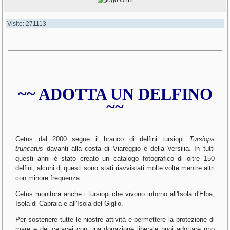
Visite: 271113
~~ ADOTTA UN DELFINO
~~
Cetus dal 2000 segue il branco di delfini tursiopi
Tursiops
truncatus
davanti alla costa di Viareggio e della Versilia. In tutti
questi anni è stato creato un catalogo fotografico di oltre 150
delfini, alcuni di questi sono stati riavvistati molte volte mentre altri
con minore frequenza.
Cetus monitora anche i tursiopi che vivono intorno all'Isola d'Elba,
Isola di Capraia e all'Isola del Giglio.
Per sostenere tutte le niostre attività e permettere la protezione dl
mare e dei cetacei con una donazione liberale puoi adottare uno